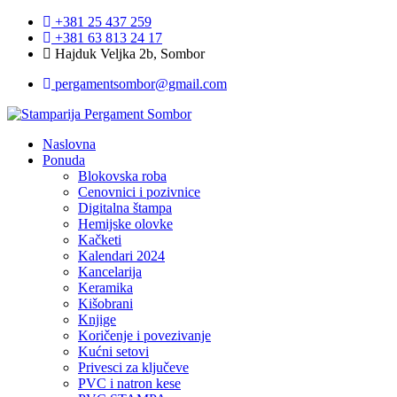
+381 25 437 259
+381 63 813 24 17
Hajduk Veljka 2b, Sombor
pergamentsombor@gmail.com
Naslovna
Ponuda
Blokovska roba
Cenovnici i pozivnice
Digitalna štampa
Hemijske olovke
Kačketi
Kalendari 2024
Kancelarija
Keramika
Kišobrani
Knjige
Koričenje i povezivanje
Kućni setovi
Privesci za ključeve
PVC i natron kese