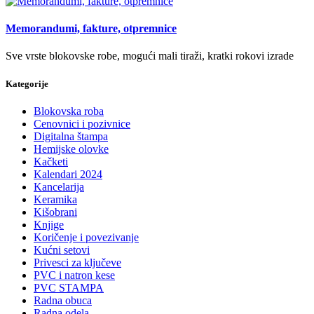
Memorandumi, fakture, otpremnice
Sve vrste blokovske robe, mogući mali tiraži, kratki rokovi izrade
Kategorije
Blokovska roba
Cenovnici i pozivnice
Digitalna štampa
Hemijske olovke
Kačketi
Kalendari 2024
Kancelarija
Keramika
Kišobrani
Knjige
Koričenje i povezivanje
Kućni setovi
Privesci za ključeve
PVC i natron kese
PVC STAMPA
Radna obuca
Radna odela