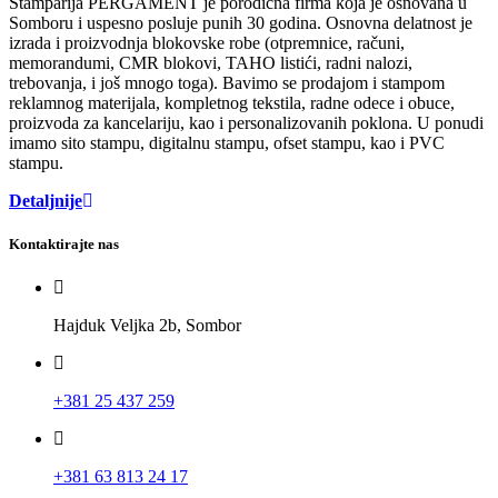
Štamparija PERGAMENT je porodična firma koja je osnovana u
Somboru i uspesno posluje punih 30 godina. Osnovna delatnost je
izrada i proizvodnja blokovske robe (otpremnice, računi,
memorandumi, CMR blokovi, TAHO listići, radni nalozi,
trebovanja, i još mnogo toga). Bavimo se prodajom i stampom
reklamnog materijala, kompletnog tekstila, radne odece i obuce,
proizvoda za kancelariju, kao i personalizovanih poklona. U ponudi
imamo sito stampu, digitalnu stampu, ofset stampu, kao i PVC
stampu.
Detaljnije
Kontaktirajte nas
Hajduk Veljka 2b, Sombor
+381 25 437 259
+381 63 813 24 17