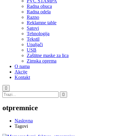
PVC STAMPA
Radna obuca
Radna odela
Razno
Reklamne table
Satovi
Tehnologija
Tekstil
Upaljači
USB
Zaštitne maske za lica
Zimska oprema
O nama
Akcije
Kontakt
otpremnice
Naslovna
Tagovi