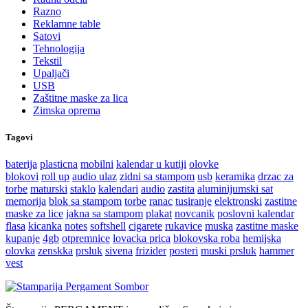
Razno
Reklamne table
Satovi
Tehnologija
Tekstil
Upaljači
USB
Zaštitne maske za lica
Zimska oprema
Tagovi
baterija
plasticna
mobilni
kalendar u kutiji
olovke
blokovi
roll up
audio ulaz
zidni sa stampom
usb
keramika
drzac za
torbe
maturski
staklo
kalendari
audio
zastita
aluminijumski sat
memorija
blok sa stampom
torbe
ranac
tusiranje
elektronski
zastitne
maske za lice
jakna sa stampom
plakat
novcanik
poslovni kalendar
flasa
kicanka
notes
softshell
cigarete
rukavice
muska
zastitne maske
kupanje
4gb
otpremnice
lovacka prica
blokovska roba
hemijska
olovka
zenskka
prsluk
sivena
frizider
posteri
muski prsluk
hammer
vest