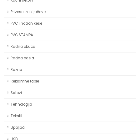
Kućni setovi
Privesci za ključeve
PVC i natron kese
PVC STAMPA
Radna obuca
Radna odela
Razno
Reklamne table
Satovi
Tehnologija
Tekstil
Upaljači
USB