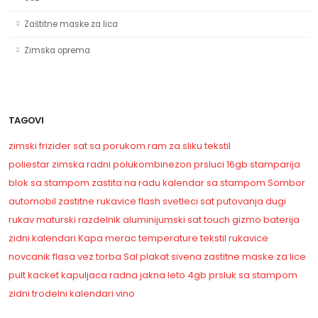
Zaštitne maske za lica
Zimska oprema
TAGOVI
zimski
frizider
sat sa porukom
ram za sliku
tekstil
poliestar
zimska
radni polukombinezon
prsluci
16gb
stamparija
blok sa stampom
zastita na radu
kalendar sa stampom
Sombor
automobil
zastitne rukavice
flash
svetleci sat
putovanja
dugi
rukav
maturski
razdelnik
aluminijumski sat
touch
gizmo
baterija
zidni kalendari
Kapa
merac temperature
tekstil
rukavice
novcanik
flasa
vez
torba
Sal
plakat
sivena
zastitne maske za lice
pult
kacket
kapuljaca
radna jakna
leto
4gb
prsluk sa stampom
zidni
trodelni kalendari
vino