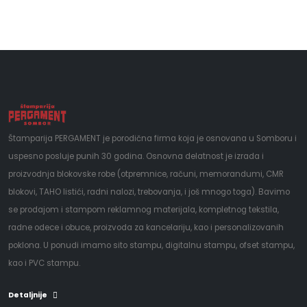
Štamparija PERGAMENT je porodična firma koja je osnovana u Somboru i
uspesno posluje punih 30 godina. Osnovna delatnost je izrada i
proizvodnja blokovske robe (otpremnice, računi, memorandumi, CMR
blokovi, TAHO listići, radni nalozi, trebovanja, i još mnogo toga). Bavimo
se prodajom i stampom reklamnog materijala, kompletnog tekstila,
radne odece i obuce, proizvoda za kancelariju, kao i personalizovanih
poklona. U ponudi imamo sito stampu, digitalnu stampu, ofset stampu,
kao i PVC stampu.
Detaljnije