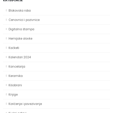
KATEGORIJE
Blokovska roba
Cenovnici i pozivnice
Digitalna štampa
Hemijske olovke
Kačketi
Kalendari 2024
Kancelarija
Keramika
Kišobrani
Knjige
Koričenje i povezivanje