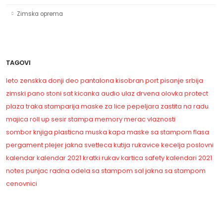
Zimska oprema
TAGOVI
leto
zenskka
donji deo pantalona
kisobran
port
pisanje
srbija
zimski
pano
stoni sat
kicanka
audio ulaz
drvena olovka
protect
plaza
traka
stamparija
maske za lice
pepeljara
zastita na radu
majica
roll up
sesir
stampa
memory
merac vlaznosti
sombor
knjiga
plasticna
muska kapa
maske sa stampom
flasa
pergament
plejer
jakna
svetleca kutija
rukavice
kecelja
poslovni
kalendar
kalendar 2021
kratki rukav
kartica
safety
kalendari
2021
notes
punjac
radna odela sa stampom
sal
jakna sa stampom
cenovnici