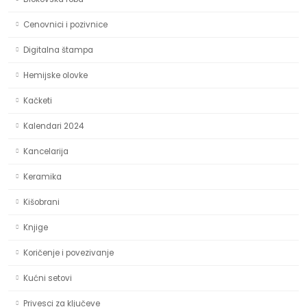
Cenovnici i pozivnice
Digitalna štampa
Hemijske olovke
Kačketi
Kalendari 2024
Kancelarija
Keramika
Kišobrani
Knjige
Koričenje i povezivanje
Kućni setovi
Privesci za ključeve