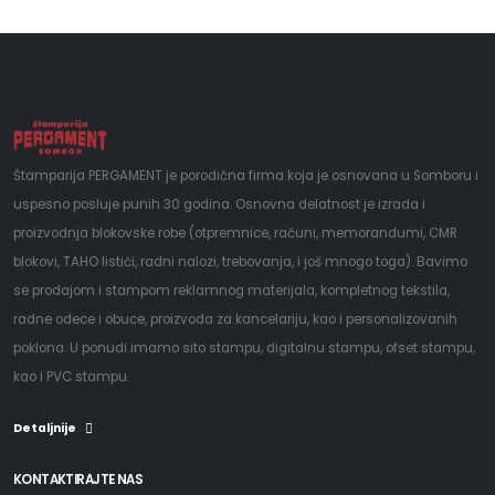
Štamparija PERGAMENT je porodična firma koja je osnovana u Somboru i
uspesno posluje punih 30 godina. Osnovna delatnost je izrada i
proizvodnja blokovske robe (otpremnice, računi, memorandumi, CMR
blokovi, TAHO listići, radni nalozi, trebovanja, i još mnogo toga). Bavimo
se prodajom i stampom reklamnog materijala, kompletnog tekstila,
radne odece i obuce, proizvoda za kancelariju, kao i personalizovanih
poklona. U ponudi imamo sito stampu, digitalnu stampu, ofset stampu,
kao i PVC stampu.
Detaljnije
KONTAKTIRAJTE NAS