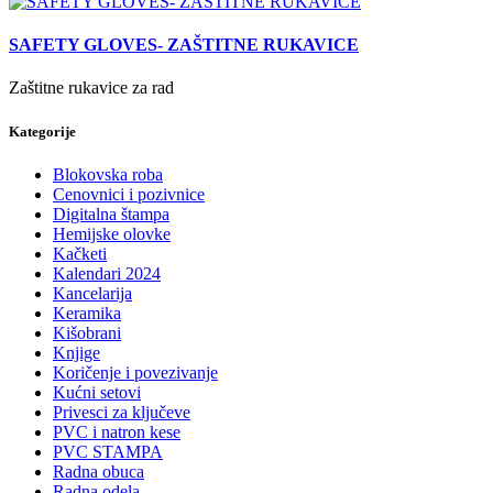
SAFETY GLOVES- ZAŠTITNE RUKAVICE
Zaštitne rukavice za rad
Kategorije
Blokovska roba
Cenovnici i pozivnice
Digitalna štampa
Hemijske olovke
Kačketi
Kalendari 2024
Kancelarija
Keramika
Kišobrani
Knjige
Koričenje i povezivanje
Kućni setovi
Privesci za ključeve
PVC i natron kese
PVC STAMPA
Radna obuca
Radna odela