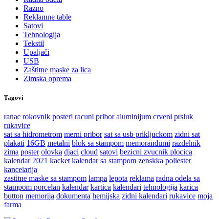
Razno
Reklamne table
Satovi
Tehnologija
Tekstil
Upaljači
USB
Zaštitne maske za lica
Zimska oprema
Tagovi
ranac
rokovnik
posteri
racuni
pribor
aluminijum
crveni prsluk
rukavice
sat sa hidrometrom
merni pribor
sat sa usb prikljuckom
zidni sat
plakati
16GB
metalni
blok sa stampom
memorandumi
razdelnik
zima
poster
olovka
djaci
cloud
satovi
bezicni zvucnik
plocica
kalendar 2021
kacket
kalendar sa stampom
zenskka
poliester
kancelarija
zastitne maske sa stampom
lampa
lepota
reklama
radna odela sa
stampom
porcelan
kalendar
kartica
kalendari
tehnologija
karica
button
memorija
dokumenta
hemijska
zidni kalendari
rukavice
moja
farma