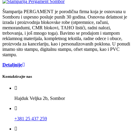
Štamparija PERGAMENT je porodična firma koja je osnovana u
Somboru i uspesno posluje punih 30 godina. Osnovna delatnost je
izrada i proizvodnja blokovske robe (otpremnice, računi,
memorandumi, CMR blokovi, TAHO listići, radni nalozi,
trebovanja, i još mnogo toga). Bavimo se prodajom i stampom
reklamnog materijala, kompletnog tekstila, radne odece i obuce,
proizvoda za kancelariju, kao i personalizovanih poklona. U ponudi
imamo sito stampu, digitalnu stampu, ofset stampu, kao i PVC
stampu.
Detaljnije
Kontaktirajte nas
Hajduk Veljka 2b, Sombor
+381 25 437 259