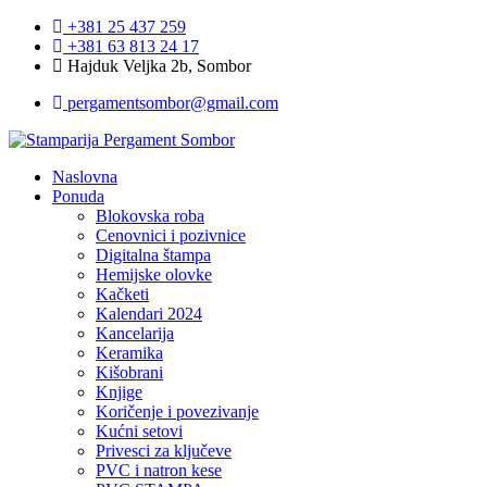
+381 25 437 259
+381 63 813 24 17
Hajduk Veljka 2b, Sombor
pergamentsombor@gmail.com
Naslovna
Ponuda
Blokovska roba
Cenovnici i pozivnice
Digitalna štampa
Hemijske olovke
Kačketi
Kalendari 2024
Kancelarija
Keramika
Kišobrani
Knjige
Koričenje i povezivanje
Kućni setovi
Privesci za ključeve
PVC i natron kese