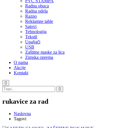
PVC STAMPA
Radna obuca
Radna odela
Razno
Reklamne table
Satovi
Tehnologija
Tekstil
Upaljači
USB
Zaštitne maske za lica
Zimska oprema
O nama
Akcije
Kontakt
rukavice za rad
Naslovna
Tagovi